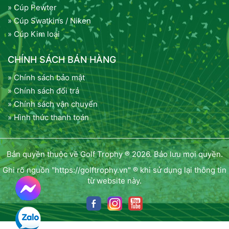
» Cúp Pewter
» Cúp Swatkins / Niken
» Cúp Kim loại
CHÍNH SÁCH BÁN HÀNG
» Chính sách bảo mật
» Chính sách đổi trả
» Chính sách vận chuyển
» Hình thức thanh toán
Bản quyền thuộc về Golf Trophy ® 2026. Bảo lưu mọi quyền.
Ghi rõ nguồn "https://golftrophy.vn" ® khi sử dụng lại thông tin
từ website này.