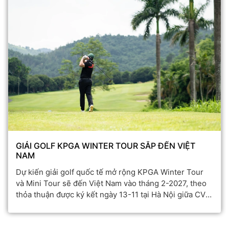
GIẢI GOLF KPGA WINTER TOUR SẮP ĐẾN VIỆT
NAM
Dự kiến giải golf quốc tế mở rộng KPGA Winter Tour
và Mini Tour sẽ đến Việt Nam vào tháng 2-2027, theo
thỏa thuận được ký kết ngày 13-11 tại Hà Nội giữa CV
Resort - Phoenix Golf với GolfT và J Golf, dưới sự bảo
trợ chuyên môn của KPGA.