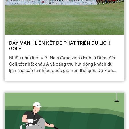
ĐẨY MẠNH LIÊN KẾT ĐỂ PHÁT TRIỂN DU LỊCH
GOLF
Nhiều năm liền Việt Nam được vinh danh là Điểm đến
Golf tốt nhất châu Á và đang thu hút dòng khách du
lịch cao cấp từ nhiều quốc gia trên thế giới. Dự kiến
năm 2025 nguồn thu du lịch golf khoảng 1 tỉ USD. Cần
có sự liên kết, “bắt tay” từ các chủ sân, đơn vị quản lý
cũng như các chính sách hỗ trợ để ngành du lịch này
phát triển mạnh mẽ hơn.