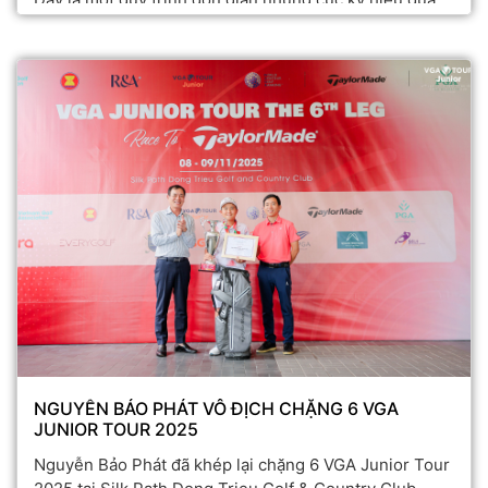
giúp bạn vào sân với cảm giác ổn định, nhịp độ tốt và
tự tin hơn ngay từ cú đánh đầu tiên.
NGUYỄN BẢO PHÁT VÔ ĐỊCH CHẶNG 6 VGA
JUNIOR TOUR 2025
Nguyễn Bảo Phát đã khép lại chặng 6 VGA Junior Tour