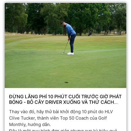
ĐỪNG LÃNG PHÍ 10 PHÚT CUỐI TRƯỚC GIỜ PHÁT
BÓNG - BỎ CÂY DRIVER XUỐNG VÀ THỬ CÁCH
NÀY
Thay vào đó, hãy thử bài khởi động 10 phút do HLV
Clive Tucker, thành viên Top 50 Coach của Golf
Monthly, hướng dẫn.
Đây là một quy trình đơn giản nhưng cực kỳ hiệu quả,