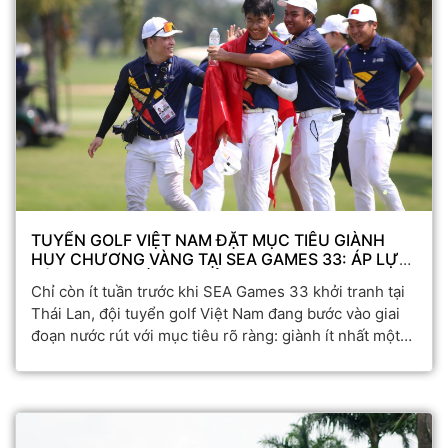
TUYỂN GOLF VIỆT NAM ĐẶT MỤC TIÊU GIÀNH
HUY CHƯƠNG VÀNG TẠI SEA GAMES 33: ÁP LỰC
LỚN NHƯNG ĐẦY CƠ SỞ
Chỉ còn ít tuần trước khi SEA Games 33 khởi tranh tại
Thái Lan, đội tuyển golf Việt Nam đang bước vào giai
đoạn nước rút với mục tiêu rõ ràng: giành ít nhất một
huy chương vàng – thành tích mà chúng ta đã đạt được
cách đây hai năm.