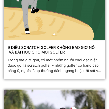
9 ĐIỀU SCRATCH GOLFER KHÔNG BAO GIỜ NÓI
,VÀ BÀI HỌC CHO MỌI GOLFER
Trong thế giới golf, có một nhóm người chơi đặc biệt
được gọi là scratch golfer - những golfer có handicap
bằng 0, nghĩa là họ thường đánh ngang hoặc rất sát với
par của sân. Họ không nhất thiết là vận động viên
chuyên nghiệp, nhưng trình độ, tư duy và độ ổn định
của họ đã ở đẳng cấp rất cao.