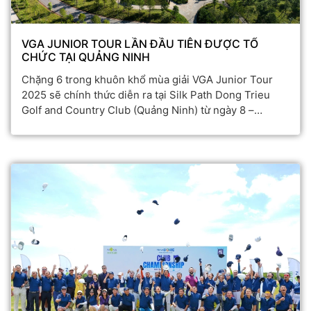
VGA JUNIOR TOUR LẦN ĐẦU TIÊN ĐƯỢC TỔ
CHỨC TẠI QUẢNG NINH
Chặng 6 trong khuôn khổ mùa giải VGA Junior Tour
2025 sẽ chính thức diễn ra tại Silk Path Dong Trieu
Golf and Country Club (Quảng Ninh) từ ngày 8 –
9/11/2025, đánh dấu lần đầu tiên hệ thống giải được tổ
chức tại Quảng Ninh.