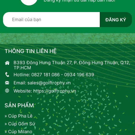
THÔNG TIN LIÊN HỆ
B393 Đông Hưng Thuận 27, P. Đông Hưng Thuận, Q.12,
TP.HCM
Hotline:
0827 181 086
-
0934 196 639
Email:
sales@golftrophy.vn
Website:
https://golftrophy.vn
SẢN PHẨM
» Cúp Pha Lê
» Cúp Gốm Sứ
» Cúp Milano