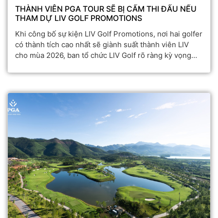
THÀNH VIÊN PGA TOUR SẼ BỊ CẤM THI ĐẤU NẾU
THAM DỰ LIV GOLF PROMOTIONS
Khi công bố sự kiện LIV Golf Promotions, nơi hai golfer
có thành tích cao nhất sẽ giành suất thành viên LIV
cho mùa 2026, ban tổ chức LIV Golf rõ ràng kỳ vọng
việc tổ chức giải tại Mỹ sẽ khiến các golfer chuyên
nghiệp hứng thú hơn khi tham gia. Tuy nhiên, việc lựa
chọn Black Diamond Resort (Florida, Hoa Kỳ) làm địa
điểm thi đấu từ ngày 8-11/1 lại đặt ra vấn đề lớn cho
bất kỳ vận động viên nào hiện đang là thành viên của
PGA Tour, Korn Ferry Tour, PGA Tour Champions hoặc
PGA Tour Americas