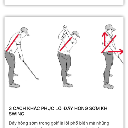
khoảng cách. Bài tập dưới đây sẽ giúp bạn luyện cơ thể
di chuyển đúng trình tự, tích trữ và truyền năng lượng
hiệu quả — từ thân người, qua cánh tay, đến đầu gậy —
để đạt tốc độ và khoảng cách tối đa.
3 CÁCH KHẮC PHỤC LỖI ĐẨY HÔNG SỚM KHI
SWING
Đẩy hông sớm trong golf là lỗi phổ biến mà những