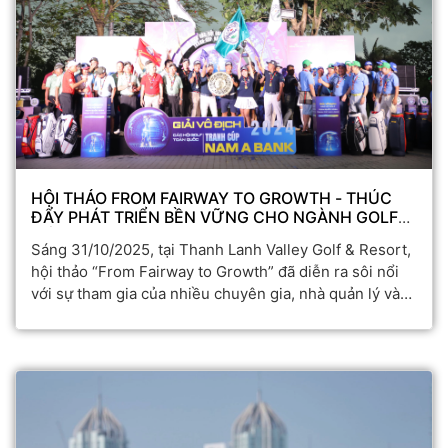
HỘI THẢO FROM FAIRWAY TO GROWTH - THÚC
ĐẨY PHÁT TRIỂN BỀN VỮNG CHO NGÀNH GOLF
VIỆT NAM
Sáng 31/10/2025, tại Thanh Lanh Valley Golf & Resort,
hội thảo “From Fairway to Growth” đã diễn ra sôi nổi
với sự tham gia của nhiều chuyên gia, nhà quản lý và
doanh nghiệp trong lĩnh vực golf, du lịch và thể thao.
Chương trình hướng tới mục tiêu nhìn nhận sâu sắc
hơn về đóng góp của ngành golf đối với nền kinh tế
Việt Nam, đồng thời tìm hiểu mô hình quản trị bền
vững từ Nhật Bản, một cường quốc về golf trên thế
giới.