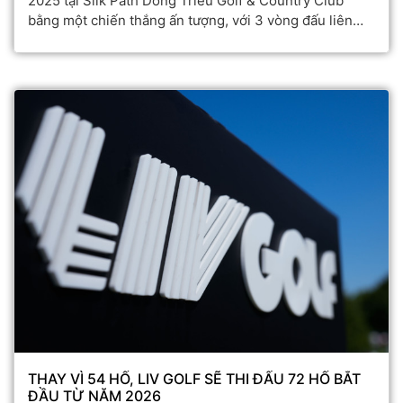
2025 tại Silk Path Dong Trieu Golf & Country Club
bằng một chiến thắng ấn tượng, với 3 vòng đấu liên
tiếp đạt điểm âm.
THAY VÌ 54 HỐ, LIV GOLF SẼ THI ĐẤU 72 HỐ BẮT
ĐẦU TỪ NĂM 2026