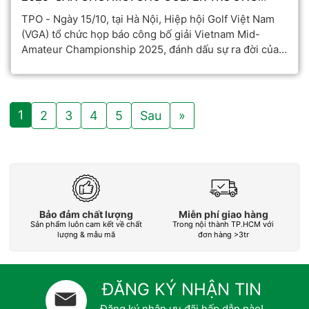
THÀNH VIỆT NAM
TPO - Ngày 15/10, tại Hà Nội, Hiệp hội Golf Việt Nam
(VGA) tổ chức họp báo công bố giải Vietnam Mid-
Amateur Championship 2025, đánh dấu sự ra đời của
một sân chơi hoàn toàn mới trong hệ thống Vietnam
Amateur Series. Đây được xem là cột mốc quan trọng,
mở ra hành trình phát triển mới cho phong trào golf
nghiệp dư Việt Nam.
1
2
3
4
5
Sau
»
Bảo đảm chất lượng
Miễn phí giao hàng
Sản phẩm luôn cam kết về chất
Trong nội thành TP.HCM với
L
lượng & mẫu mã
đơn hàng >3tr
ĐĂNG KÝ NHẬN TIN
Đăng ký nhận ưu đãi hấp dẫn nào!