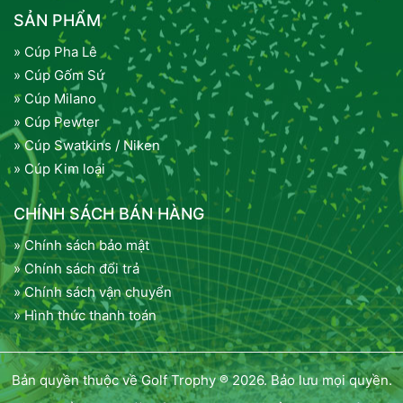
SẢN PHẨM
» Cúp Pha Lê
» Cúp Gốm Sứ
» Cúp Milano
» Cúp Pewter
» Cúp Swatkins / Niken
» Cúp Kim loại
CHÍNH SÁCH BÁN HÀNG
» Chính sách bảo mật
» Chính sách đổi trả
» Chính sách vận chuyển
» Hình thức thanh toán
Bản quyền thuộc về Golf Trophy ® 2026. Bảo lưu mọi quyền.