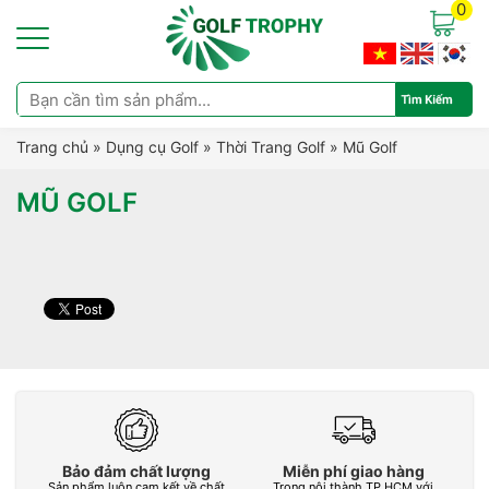
0
Trang chủ
»
Dụng cụ Golf
»
Thời Trang Golf
»
Mũ Golf
MŨ GOLF
Bảo đảm chất lượng
Miễn phí giao hàng
Sản phẩm luôn cam kết về chất
Trong nội thành TP.HCM với
L