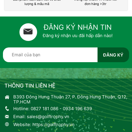
lượng & mẫu mã
đơn hàng >3tr
ĐĂNG KÝ NHẬN TIN
Đăng ký nhận ưu đãi hấp dẫn nào!
THÔNG TIN LIÊN HỆ
B393 Đông Hưng Thuận 27, P. Đông Hưng Thuận, Q.12,
TP.HCM
Hotline:
0827 181 086
-
0934 196 639
Email:
sales@golftrophy.vn
Website:
https://golftrophy.vn