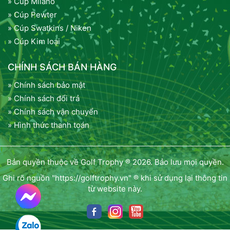
» Cúp Milano
» Cúp Pewter
» Cúp Swatkins / Niken
» Cúp Kim loại
CHÍNH SÁCH BÁN HÀNG
» Chính sách bảo mật
» Chính sách đổi trả
» Chính sách vận chuyển
» Hình thức thanh toán
Bản quyền thuộc về Golf Trophy ® 2026. Bảo lưu mọi quyền.
Ghi rõ nguồn "https://golftrophy.vn" ® khi sử dụng lại thông tin
từ website này.