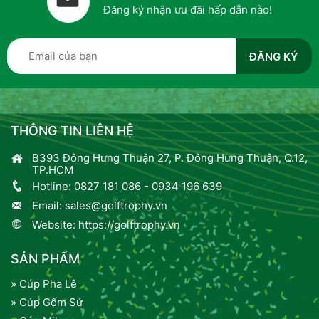
Đăng ký nhận ưu đãi hấp dẫn nào!
THÔNG TIN LIÊN HỆ
B393 Đông Hưng Thuận 27, P. Đông Hưng Thuận, Q.12,
TP.HCM
Hotline:
0827 181 086
-
0934 196 639
Email:
sales@golftrophy.vn
Website:
https://golftrophy.vn
SẢN PHẨM
» Cúp Pha Lê
» Cúp Gốm Sứ