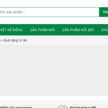
HIẾT KẾ RIÊNG
SẢN PHẨM MỚI
SẢN PHẨM NỔI BẬT
KHU
»
Quà tặng tri ân
Miễn phí giao hàng
Khách hàng VIP