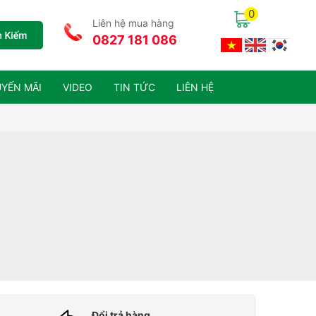
0
Liên hệ mua hàng
0827 181 086
YẾN MÃI
VIDEO
TIN TỨC
LIÊN HỆ
Đổi trả hàng