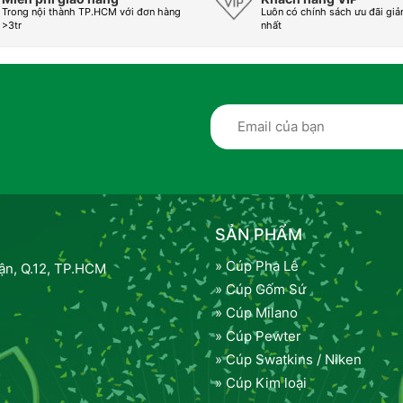
Trong nội thành TP.HCM với đơn hàng
Luôn có chính sách ưu đãi giả
>3tr
nhất
SẢN PHẨM
» Cúp Pha Lê
n, Q.12, TP.HCM
» Cúp Gốm Sứ
» Cúp Milano
» Cúp Pewter
» Cúp Swatkins / Niken
» Cúp Kim loại