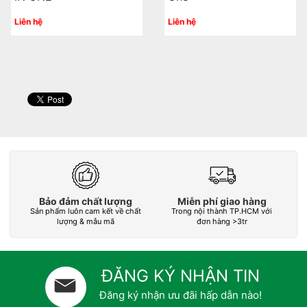
Liên hệ
Liên hệ
Bảo đảm chất lượng
Miễn phí giao hàng
Sản phẩm luôn cam kết về chất
Trong nội thành TP.HCM với
L
lượng & mẫu mã
đơn hàng >3tr
ĐĂNG KÝ NHẬN TIN
Đăng ký nhận ưu đãi hấp dẫn nào!