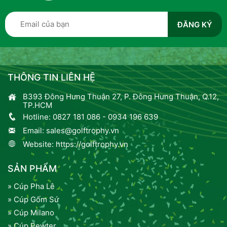
THÔNG TIN LIÊN HỆ
B393 Đông Hưng Thuận 27, P. Đông Hưng Thuận, Q.12,
TP.HCM
Hotline:
0827 181 086
-
0934 196 639
Email:
sales@golftrophy.vn
Website:
https://golftrophy.vn
SẢN PHẨM
» Cúp Pha Lê
» Cúp Gốm Sứ
» Cúp Milano
» Cúp Pewter