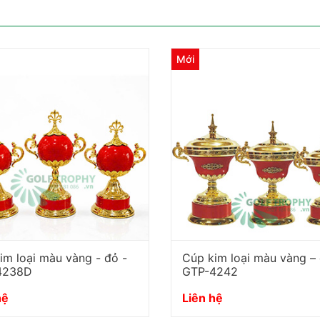
Mới
im loại màu vàng - đỏ -
Cúp kim loại màu vàng – 
4238D
GTP-4242
hệ
Liên hệ