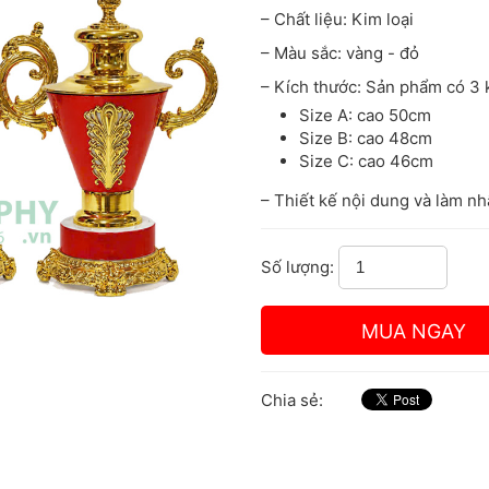
– Chất liệu: Kim loại
– Màu sắc: vàng - đỏ
– Kích thước: Sản phẩm có 3 
Size A: cao 50cm
Size B: cao 48cm
Size C: cao 46cm
– Thiết kế nội dung và làm n
Số lượng:
Chia sẻ: