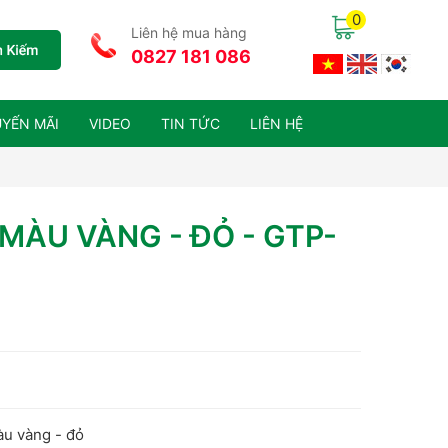
0
Liên hệ mua hàng
0827 181 086
YẾN MÃI
VIDEO
TIN TỨC
LIÊN HỆ
 MÀU VÀNG - ĐỎ - GTP-
àu vàng - đỏ