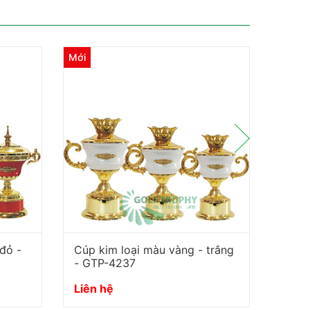
Mới
Mới
đỏ -
Cúp kim loại màu vàng - trắng
Cúp k
- GTP-4237
- GT
Liên hệ
Liên 