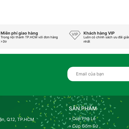
Miễn phí giao hàng
Khách hàng VIP
Trong nội thành TP.HCM với đơn hàng
Luôn có chính sách ưu đãi giả
>3tr
nhất
SẢN PHẨM
» Cúp Pha Lê
n, Q.12, TP.HCM
» Cúp Gốm Sứ