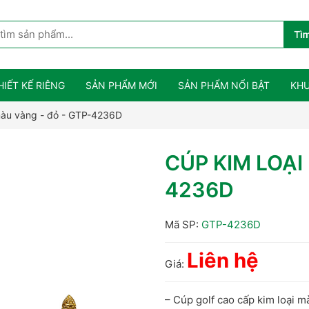
HIẾT KẾ RIÊNG
SẢN PHẨM MỚI
SẢN PHẨM NỔI BẬT
KHU
màu vàng - đỏ - GTP-4236D
CÚP KIM LOẠI
4236D
Mã SP:
GTP-4236D
Liên hệ
Giá:
– Cúp golf cao cấp kim loại m