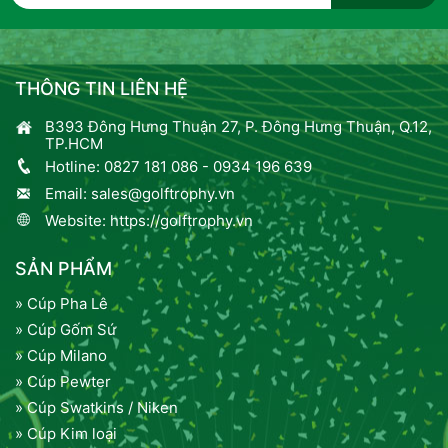
THÔNG TIN LIÊN HỆ
B393 Đông Hưng Thuận 27, P. Đông Hưng Thuận, Q.12,
TP.HCM
Hotline:
0827 181 086
-
0934 196 639
Email:
sales@golftrophy.vn
Website:
https://golftrophy.vn
SẢN PHẨM
» Cúp Pha Lê
» Cúp Gốm Sứ
» Cúp Milano
» Cúp Pewter
» Cúp Swatkins / Niken
» Cúp Kim loại