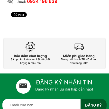
0934 196 639
Điện thoại:
Bảo đảm chất lượng
Miễn phí giao hàng
Sản phẩm luôn cam kết về chất
Trong nội thành TP.HCM với
L
lượng & mẫu mã
đơn hàng >3tr
ĐĂNG KÝ NHẬN TIN
Đăng ký nhận ưu đãi hấp dẫn nào!