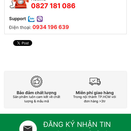
0827 181 086
Support
0934 196 639
Điện thoại:
Bảo đảm chất lượng
Miễn phí giao hàng
Sản phẩm luôn cam kết về chất
Trong nội thành TP.HCM với
L
lượng & mẫu mã
đơn hàng >3tr
ĐĂNG KÝ NHẬN TIN