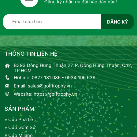
Đăng ký nhận ưu đãi hấp dẫn nào!
THÔNG TIN LIÊN HỆ
B393 Đông Hưng Thuận 27, P. Đông Hưng Thuận, Q.12,
TP.HCM
Hotline:
0827 181 086
-
0934 196 639
Email:
sales@golftrophy.vn
Website:
https://golftrophy.vn
SẢN PHẨM
» Cúp Pha Lê
» Cúp Gốm Sứ
» Cúp Milano