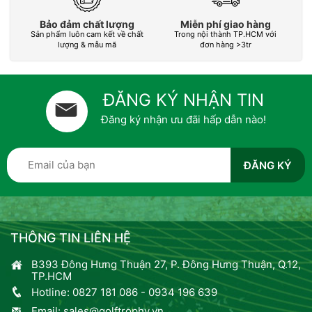
Bảo đảm chất lượng
Miễn phí giao hàng
Sản phẩm luôn cam kết về chất
Trong nội thành TP.HCM với
L
lượng & mẫu mã
đơn hàng >3tr
ĐĂNG KÝ NHẬN TIN
Đăng ký nhận ưu đãi hấp dẫn nào!
THÔNG TIN LIÊN HỆ
B393 Đông Hưng Thuận 27, P. Đông Hưng Thuận, Q.12,
TP.HCM
Hotline:
0827 181 086
-
0934 196 639
Email:
sales@golftrophy.vn