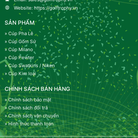
Website:
https://golftrophy.vn
SẢN PHẨM
» Cúp Pha Lê
» Cúp Gốm Sứ
» Cúp Milano
» Cúp Pewter
» Cúp Swatkins / Niken
» Cúp Kim loại
CHÍNH SÁCH BÁN HÀNG
» Chính sách bảo mật
» Chính sách đổi trả
» Chính sách vận chuyển
» Hình thức thanh toán